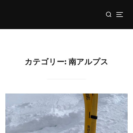
コ
検
ン
サイド
索
テ
対
ン
象:
ツ
へ
ス
カテゴリー:
南アルプス
キ
ッ
プ