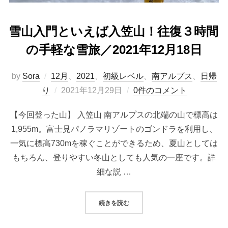
雪山入門といえば入笠山！往復３時間
の手軽な雪旅／2021年12月18日
by
Sora
12月
、
2021
、
初級レベル
、
南アルプス
、
日帰
投
り
2021年12月29日
0件のコメント
稿
【今回登った山】 入笠山 南アルプスの北端の山で標高は
日:
1,955m。富士見パノラマリゾートのゴンドラを利用し、
一気に標高730mを稼ぐことができるため、夏山としては
もちろん、登りやすい冬山としても人気の一座です。詳
細な説 …
“雪山入門といえば入笠山！往復３時間
続きを読む