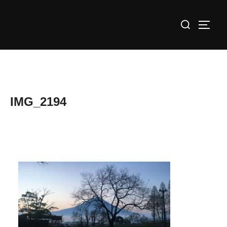
コ
検
ン
サイド
索
テ
対
ン
象:
ツ
へ
ス
IMG_2194
キ
ッ
プ