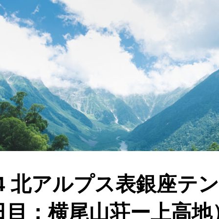
22-24 北アルプス表銀座
日目：横尾山荘ー上高地