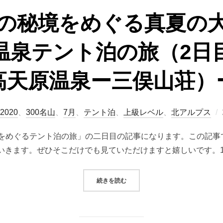
の秘境をめぐる真夏の
温泉テント泊の旅（2日
高天原温泉ー三俣山荘）
2020
、
300名山
、
7月
、
テント泊
、
上級レベル
、
北アルプス
泉をめぐるテント泊の旅」の二日目の記事になります。この記事
いきます。ぜひそこだけでも見ていただけますと嬉しいです。1
“北アルプスの秘境をめぐる真夏の
続きを読む