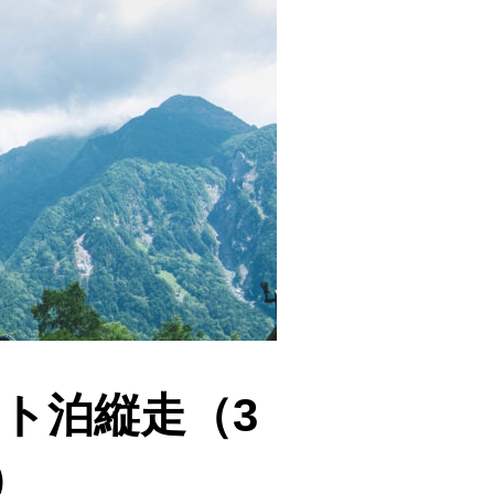
テント泊縦走（3
）