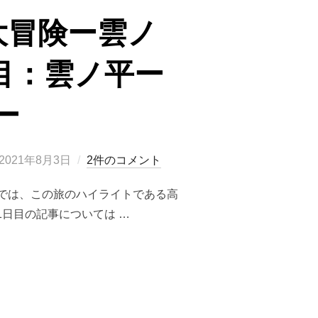
大冒険ー雲ノ
目：雲ノ平ー
ー
投
2021年8月3日
2件のコメント
稿
では、この旅のハイライトである高
日:
日目の記事については …
大冒険ー雲ノ平・高天原温泉テント泊の旅（2日目：雲ノ平ー高天原温泉ー三俣山荘