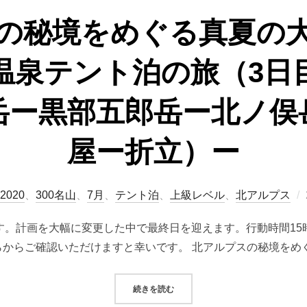
の秘境をめぐる真夏の
温泉テント泊の旅（3日
岳ー黒部五郎岳ー北ノ俣
屋ー折立）ー
2020
、
300名山
、
7月
、
テント泊
、
上級レベル
、
北アルプス
す。計画を大幅に変更した中で最終日を迎えます。行動時間1
からご確認いただけますと幸いです。 北アルプスの秘境をめ
“北アルプスの秘境をめぐる真夏の
続きを読む