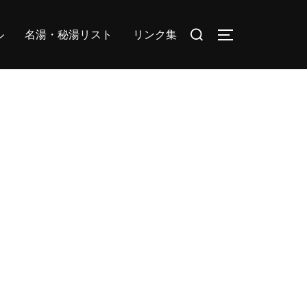
検
ル
名湯・秘湯リスト
リンク集
サイドバーとナ
索
対
象: