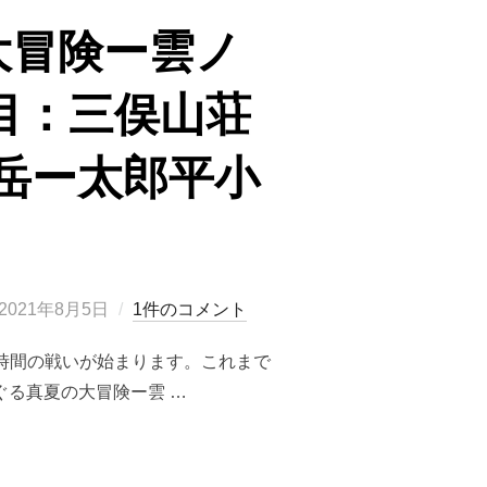
大冒険ー雲ノ
目：三俣山荘
岳ー太郎平小
投
2021年8月5日
1件のコメント
稿
5時間の戦いが始まります。これまで
日:
ぐる真夏の大冒険ー雲 …
大冒険ー雲ノ平・高天原温泉テント泊の旅（3日目：三俣山荘ー三俣蓮華岳ー黒部五