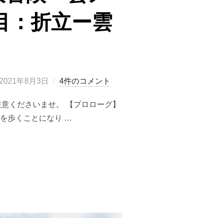
目：折立ー雲
投
2021年8月3日
4件のコメント
稿
注意くださいませ。 【プロローグ】
日:
を歩くことになり …
大冒険ー雲ノ平・高天原温泉テント泊の旅（1日目：折立ー雲ノ平）ー”