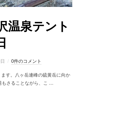
沢温泉テント
日
0日
0件のコメント
ります。八ヶ岳連峰の硫黄岳に向か
もさることながら、こ …
温泉テント泊旅／2021年10月22-23日”