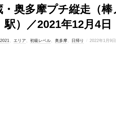
蔵・奥多摩プチ縦走（棒
駅）／2021年12月4日
投
2021
、
エリア
、
初級レベル
、
奥多摩
、
日帰り
2022年1月9日
稿
日: