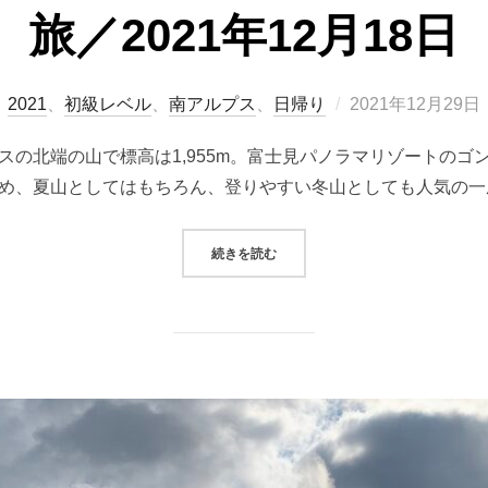
旅／2021年12月18日
投
、
2021
、
初級レベル
、
南アルプス
、
日帰り
2021年12月29日
稿
スの北端の山で標高は1,955m。富士見パノラマリゾートのゴ
日:
め、夏山としてはもちろん、登りやすい冬山としても人気の一
“雪山入門といえば入笠山！往復３時間
続きを読む