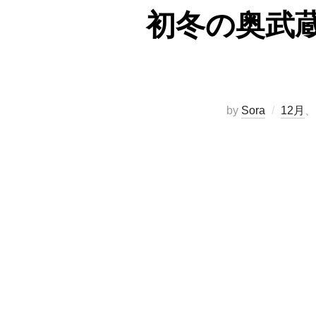
初冬の奥武
by
Sora
12月
、