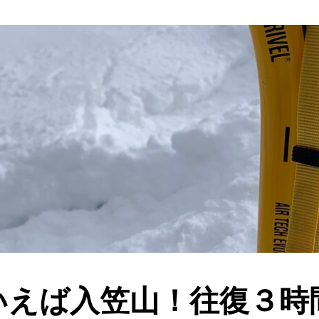
いえば入笠山！往復３時