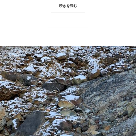
“編笠山・権現岳ー南八ヶ岳お手軽縦走
続きを読む