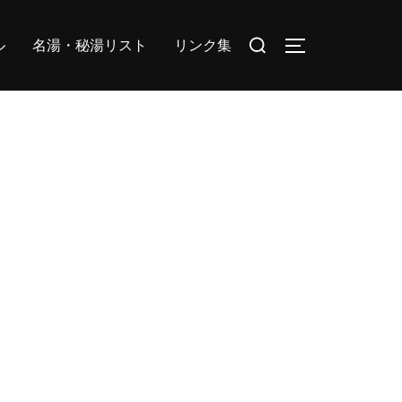
検
ル
名湯・秘湯リスト
リンク集
サイドバーとナ
索
対
象: