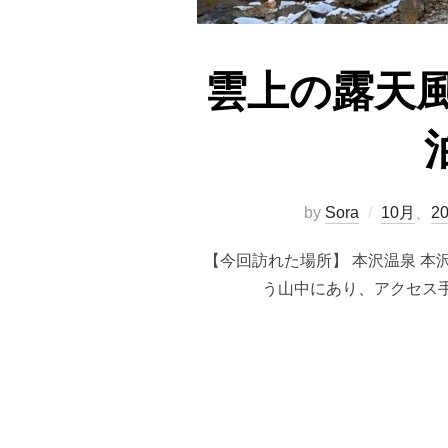
雲上の露天
by
Sora
10月
、
2
【今回訪れた場所】 本沢温泉 
う山中にあり、アクセス