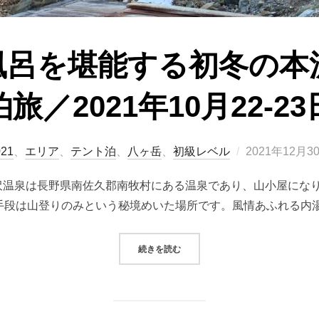
風呂を堪能する初冬の本
泊旅／2021年10月22-23
投
021
、
エリア
、
テント泊
、
八ヶ岳
、
初級レベル
2021年12月3
稿
本沢温泉は長野県南佐久郡南牧村にある温泉であり、山小屋にな
日:
手段は山登りのみという秘境めいた場所です。風情あふれる内湯
“雲上の露天風呂を堪能する初冬の本沢
続きを読む