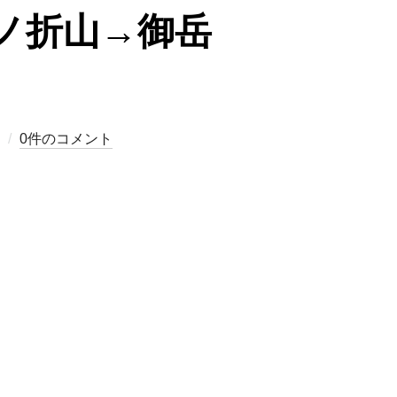
ノ折山→御岳
0件のコメント