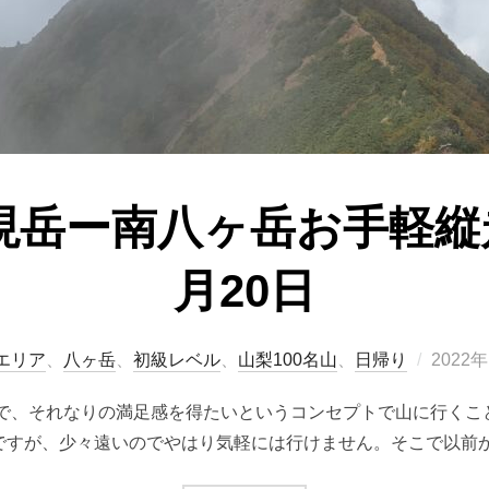
岳ー南八ヶ岳お手軽縦走
月20日
投
エリア
、
八ヶ岳
、
初級レベル
、
山梨100名山
、
日帰り
2022
稿
山で、それなりの満足感を得たいというコンセプトで山に行くこ
日:
ですが、少々遠いのでやはり気軽には行けません。そこで以前か